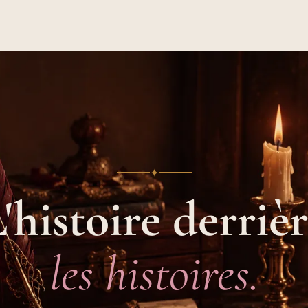
✦
'histoire derriè
les histoires.